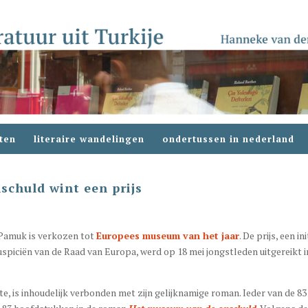
ten
literaire wandelingen
ondertussen in nederland
chuld wint een prijs
Pamuk is verkozen tot
Europees museum van het jaar
. De prijs, een ini
iciën van de Raad van Europa, werd op 18 mei jongstleden uitgereikt i
e, is inhoudelijk verbonden met zijn gelijknamige roman. Ieder van de 83