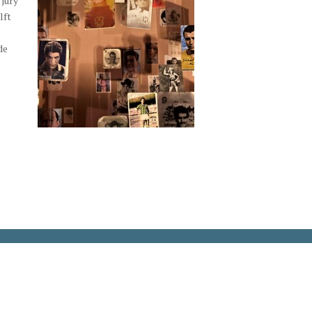
 jury
lft
de