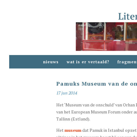
nieuws
wat is er vertaald?
fragmen
Pamuks Museum van de ons
17 jun 2014
Het ‘Museum van de onschuld’ van Orhan 
van het European Museum Forum onder ausp
Tallinn (Estland).
Het
museum
dat Pamuk in Istanbul opzett