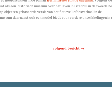
de 83 hoofdstukken in de roman
Het museum van de onschuld
. Volgens de
t als een ‘historisch museum over het leven in Istanbul in de tweede he
op objecten gebaseerde versie van het fictieve liefdesverhaal in de
t museum daarnaast ook een model biedt voor verdere ontwikkelingen in 
volgend bericht
→