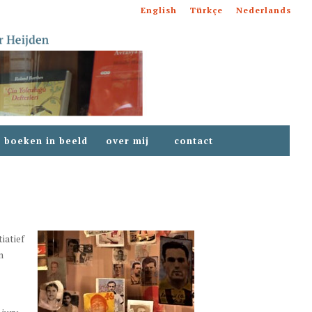
English
Türkçe
Nederlands
boeken in beeld
over mij
contact
tiatief
n