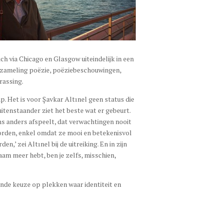
ich via Chicago en Glasgow uiteindelijk in een
verzameling poëzie, poëziebeschouwingen,
rassing.
. Het is voor Şavkar Altınel geen status die
itenstaander ziet het beste wat er gebeurt.
ens anders afspeelt, dat verwachtingen nooit
 worden, enkel omdat ze mooi en betekenisvol
n,’ zei Altınel bij de uitreiking. En in zijn
naam meer hebt, ben je zelfs, misschien,
ssende keuze op plekken waar identiteit en