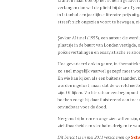
kranten maar ook op het scherm geadvertee
verlangen dan wel de plicht bij deze of ge
in Istanbul een jaarlijkse literaire prijs ui
streeft zich ongezien voort te bewegen, ni
Şavkar Altınel (1953), een auteur die werd 
plaatsje in de buurt van Londen vestigde, 
poëzievertalingen en essayistische reisbo
Hoe gevarieerd ook in genre, in thematiek
zo snel mogelijk vaarwel gezegd moet word
En wie kan kijken als een buitenstaander, 
worden ingelost, maar dat de wereld niett
zijn. Of lijken. ‘Zo literatuur een beginpun
boeken voegt hij daar fluisterend aan toe: 
onvindbaar voor de dood.
Nergens bij horen en ongezien willen zijn, 
zichtbaarheid een strohalm dreigen te wo
Dit bericht is in mei 2011 verschenen op
Sch