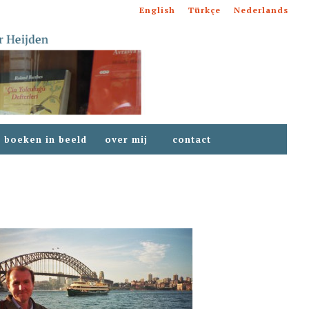
English
Türkçe
Nederlands
boeken in beeld
over mij
contact