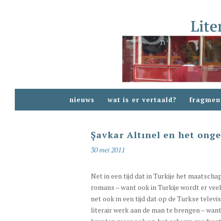
nieuws
wat is er vertaald?
fragmen
Şavkar Altınel en het ong
30 mei 2011
Net in een tijd dat in Turkije het maatschap
romans – want ook in Turkije wordt er veel
net ook in een tijd dat op de Turkse telev
literair werk aan de man te brengen – wa