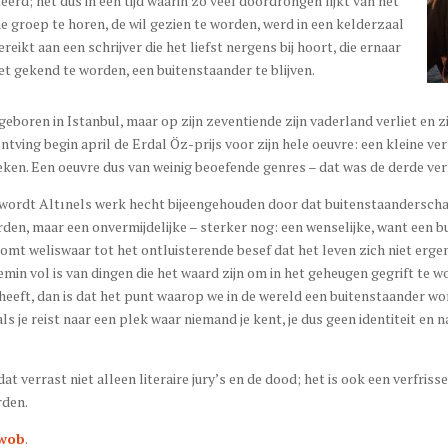
rd; net dus in een tijd waarin zo veel doordrongen lijkt van het
ne groep te horen, de wil gezien te worden, werd in een kelderzaal
tgereikt aan een schrijver die het liefst nergens bij hoort, die ernaar
et gekend te worden, een buitenstaander te blijven.
geboren in Istanbul, maar op zijn zeventiende zijn vaderland verliet en z
ontving begin april de Erdal Öz-prijs voor zijn hele oeuvre: een kleine 
eken. Een oeuvre dus van weinig beoefende genres – dat was de derde ver
 wordt Altınels werk hecht bijeengehouden door dat buitenstaanderschap
en, maar een onvermijdelijke – sterker nog: een wenselijke, want een bu
komt weliswaar tot het ontluisterende besef dat het leven zich niet erg
emin vol is van dingen die het waard zijn om in het geheugen gegrift te
t heeft, dan is dat het punt waarop we in de wereld een buitenstaander worde
als je reist naar een plek waar niemand je kent, je dus geen identiteit en 
dat verrast niet alleen literaire jury’s en de dood; het is ook een verfri
rden.
wob
.