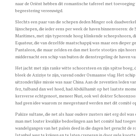
naar de Oriënt hebben dit romantische tafereel met toevoegin
begeestering vereeuwigd.
Slechts een paar van die schepen deden Minger ook daadwerkelij
lijnschepen, die ieder eens per week de haven binnenvoeren: de
Maritimes, met zijn typerende hoog klinkende scheepshoorn, di
Equateur, die van dezelfde maatschappij was maar een dieper g
Pantaleon, die maar zelden en dan met korte stootjes zijn hoorn 
middernacht een schip van buiten de dienstregeling de haven v
Het jacht met zijn ranke witte schoorsteen en zijn spitse boeg,
bleek de Aziziye te zijn, varend onder Osmaanse vlag. Het schip
uitzonderlijke missie was naar China. Aan de zeventien leden va
fez, tulband dan wel hoed, had Abdülhamit op het laatste momen
kersverse echtgenoot, meneer Nuri, ook wel dokter Schoonzoo
had geen idee waarom ze meegestuurd werden met dit comité op 
Pakize sultane, die net als haar oudere zusters niet erg dol wa
man met louter kwalijke bedoelingen aan het comité had toegev
wandelgangen van het paleis deed in die dagen het gerucht de r
Istanbul weg te krijgen en te laten creperen in door gele koort