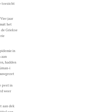
e toezicht
Vier jaar
nuit het
n de Griekse
rie
pidemie in
n aan
en, hadden
cüman-i
nauwgezet
 pest in
rd weer
nt aan dek
titel van