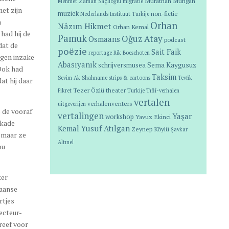
Murathan Mungan
Mehmet Zaman Saçlıoğlu
migratie
et zijn
muziek
non-fictie
Nederlands Instituut Turkije
n
Orhan
Nâzım Hikmet
Orhan Kemal
had hij de
Pamuk
Oğuz Atay
Osmaans
podcast
dat de
poëzie
Sait Faik
reportage
Rik Boeschoten
ngen inzake
Abasıyanık
Sema Kaygusuz
schrijversmusea
 Ook had
Taksim
Sevim Ak
Shahname
strips & cartoons
Tevfik
at hij daar
Tezer Özlü
theater
Fikret
Turkije
Tıflî-verhalen
vertalen
verhalenventers
uitgeverijen
p de vooraf
vertalingen
Yaşar
workshop
Yavuz Ekinci
 kade
Kemal
Yusuf Atılgan
Zeynep Köylü
Şavkar
 maar ze
Altınel
ou
ker
maanse
rtjes
ecteur-
reef voor