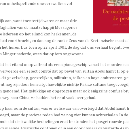
g van onheilspellende onweerswolken vol
k aan, want toentertijd waren er maar drie
 Saghalien van de maatschappij Messageries
e iedereen op het eiland kon herkennen, de
eluid voortbracht, en dan nog de ranke Zeus van de Kretenzische maatsc
liet horen. Dus toen op 22 april 1901, de dag dat ons verhaal begint, tw
an Minger naderde, wees dat op iets ongewoons.
 dat het eiland onopvallend als een spionageschip vanuit het noorden na
 vervoerde een select comité dat op bevel van sultan Abdülhamit II op 
n dit gezelschap, geestelijken, militairen, tolken en hoge ambtenaren, g
t nog zijn door hem uitgehuwelijkte nichtje Pakize sultane toegevoegd,
n genoemd. Het gelukkige en opgetogen maar ook enigszins confuse br
weg naar China, ze hadden het er al vaak over gehad.
s op haar oom de sultan, was er weliswaar van overtuigd dat Abdülhamit 
oegd, maar de precieze reden had ze nog niet kunnen achterhalen. In de
onde dat die kwalijke bedoelingen eruit bestonden het pasgetrouwde paa
s geplaagde Aziatische contreien of in een door cholera geteisterde Arab