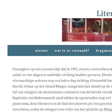
nieuws
wat is er vertaald?
fragmen
Passagiers op een stoomschip dat in 1901, zwarte roetwolken ui
nadat ze vier dagen in zuidelijke richting hadden gevaren, Rhod
stormachtige wateren nog een halve dag richting Alexandrië had
burcht Arkaz op het eiland Minger. Aangezien het eiland op de r
tal van reizigers de mysterieuze contouren van de burcht ver
Kapiteins van fijnbesnaarde aard wilden de opvarenden nog wel
panorama, door Homeros in de Ilias beschreven als ‘een groen j
verscheen, zodat de reizigers ten volle van het uitzicht op Mi