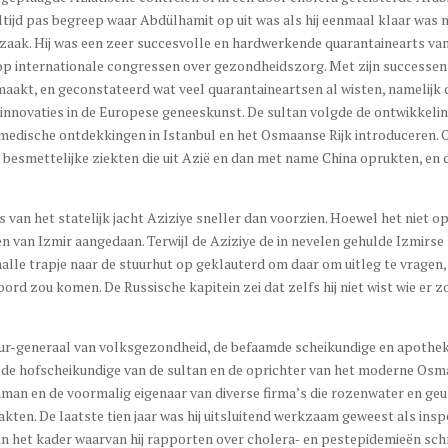
ltijd pas begreep waar Abdülhamit op uit was als hij eenmaal klaar was m
 zaak. Hij was een zeer succesvolle en hardwerkende quarantainearts va
op internationale congressen over gezondheidszorg. Met zijn successen 
akt, en geconstateerd wat veel quarantaineartsen al wisten, namelijk 
 innovaties in de Europese geneeskunst. De sultan volgde de ontwikkeli
te medische ontdekkingen in Istanbul en het Osmaanse Rijk introduceren.
besmettelijke ziekten die uit Azië en dan met name China oprukten, en d
van het statelijk jacht Aziziye sneller dan voorzien. Hoewel het niet o
 van Izmir aangedaan. Terwijl de Aziziye de in nevelen gehulde Izmirse
lle trapje naar de stuurhut op geklauterd om daar om uitleg te vragen,
rd zou komen. De Russische kapitein zei dat zelfs hij niet wist wie er z
eur-generaal van volksgezondheid, de befaamde scheikundige en apothe
 de hofscheikundige van de sultan en de oprichter van het moderne Os
an en de voormalig eigenaar van diverse firma’s die rozenwater en geu
en. De laatste tien jaar was hij uitsluitend werkzaam geweest als insp
in het kader waarvan hij rapporten over cholera‑ en pestepidemieën sch