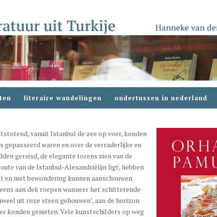
ten
literaire wandelingen
ondertussen in nederland
tstotend, vanuit Istanbul de zee op voer, konden
os gepasseerd waren en over de verraderlijke en
den gereisd, de elegante torens zien van de
oute van de Istanbul-Alexandriëlijn ligt, hebben
rukt en met bewondering kunnen aanschouwen.
 eens aan dek roepen wanneer het schitterende
uweel uit roze steen gehouwen’, aan de horizon
nger konden genieten. Vele kunstschilders op weg