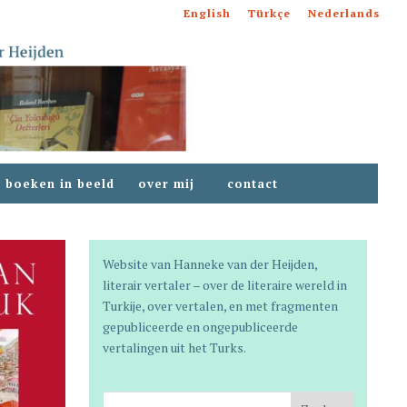
English
Türkçe
Nederlands
boeken in beeld
over mij
contact
Website van
Hanneke van der Heijden
,
literair vertaler – over de literaire wereld in
Turkije, over vertalen, en met fragmenten
gepubliceerde en ongepubliceerde
vertalingen uit het Turks.