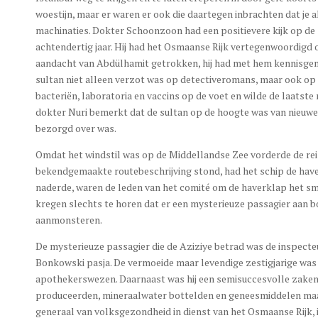
woestijn, maar er waren er ook die daartegen inbrachten dat je a
machinaties. Dokter Schoonzoon had een positievere kijk op de
achtendertig jaar. Hij had het Osmaanse Rijk vertegenwoordigd 
aandacht van Abdülhamit getrokken, hij had met hem kennisgema
sultan niet alleen verzot was op detectiveromans, maar ook op
bacteriën, laboratoria en vaccins op de voet en wilde de laats
dokter Nuri bemerkt dat de sultan op de hoogte was van nieuwe 
bezorgd over was.
Omdat het windstil was op de Middellandse Zee vorderde de reis 
bekendgemaakte routebeschrijving stond, had het schip de haven
naderde, waren de leden van het comité om de haverklap het sma
kregen slechts te horen dat er een mysterieuze passagier aan boo
aanmonsteren.
De mysterieuze passagier die de Aziziye betrad was de inspect
Bonkowski pasja. De vermoeide maar levendige zestigjarige was
apothekerswezen. Daarnaast was hij een semisuccesvolle zakenm
produceerden, mineraalwater bottelden en geneesmiddelen maakt
generaal van volksgezondheid in dienst van het Osmaanse Rijk, 