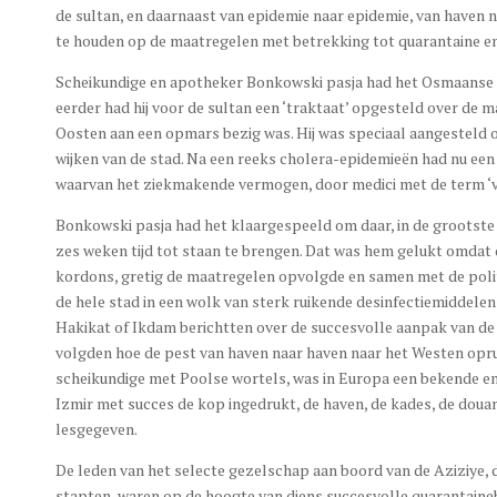
de sultan, en daarnaast van epidemie naar epidemie, van haven n
te houden op de maatregelen met betrekking tot quarantaine e
Scheikundige en apotheker Bonkowski pasja had het Osmaanse R
eerder had hij voor de sultan een ‘traktaat’ opgesteld over de
Oosten aan een opmars bezig was. Hij was speciaal aangesteld om
wijken van de stad. Na een reeks cholera-epidemieën had nu een 
waarvan het ziekmakende vermogen, door medici met de term ‘vi
Bonkowski pasja had het klaargespeeld om daar, in de grootste
zes weken tijd tot staan te brengen. Dat was hem gelukt omdat d
kordons, gretig de maatregelen opvolgde en samen met de poli
de hele stad in een wolk van sterk ruikende desinfectiemiddele
Hakikat of Ikdam berichtten over de succesvolle aanpak van de
volgden hoe de pest van haven naar haven naar het Westen opruk
scheikundige met Poolse wortels, was in Europa een bekende en 
Izmir met succes de kop ingedrukt, de haven, de kades, de dou
lesgegeven.
De leden van het selecte gezelschap aan boord van de Aziziye, d
stapten, waren op de hoogte van diens succesvolle quarantainebe