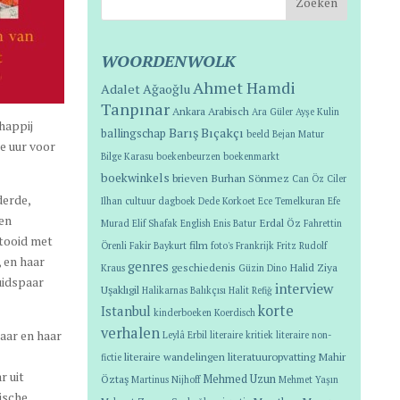
WOORDENWOLK
Ahmet Hamdi
Adalet Ağaoğlu
Tanpınar
Ankara
Arabisch
Ara Güler
Ayşe Kulin
happij
Barış Bıçakçı
ballingschap
beeld
Bejan Matur
ee uur voor
Bilge Karasu
boekenbeurzen
boekenmarkt
boekwinkels
brieven
Burhan Sönmez
Can Öz
Ciler
derde,
Ilhan
cultuur
dagboek
Dede Korkoet
Ece Temelkuran
Efe
een
Erdal Öz
Murad
Elif Shafak
English
Enis Batur
Fahrettin
etooid met
film
Örenli
Fakir Baykurt
foto's
Frankrijk
Fritz Rudolf
 en haar
genres
geschiedenis
Halid Ziya
Kraus
Güzin Dino
uidspaar
interview
Uşaklıgil
Halikarnas Balıkçısı
Halit Refiğ
korte
Istanbul
kinderboeken
Koerdisch
verhalen
haar en haar
Leylâ Erbil
literaire kritiek
literaire non-
literaire wandelingen
literatuuropvatting
Mahir
fictie
r uit
Öztaş
Mehmed Uzun
Martinus Nijhoff
Mehmet Yaşın
ische