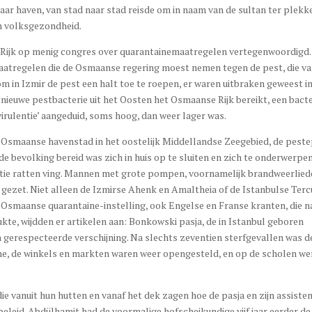
aar haven, van stad naar stad reisde om in naam van de sultan ter plekk
n volksgezondheid.
ijk op menig congres over quarantainemaatregelen vertegenwoordigd. 
 maatregelen die de Osmaanse regering moest nemen tegen de pest, die va
 in Izmir de pest een halt toe te roepen, er waren uitbraken geweest i
nieuwe pestbacterie uit het Oosten het Osmaanse Rijk bereikt, een bacte
rulentie’ aangeduid, soms hoog, dan weer lager was.
 Osmaanse havenstad in het oostelijk Middellandse Zeegebied, de peste
e bevolking bereid was zich in huis op te sluiten en zich te onderwerpe
tie ratten ving. Mannen met grote pompen, voornamelijk brandweerlied
n gezet. Niet alleen de Izmirse Ahenk en Amaltheia of de Istanbulse Ter
 Osmaanse quarantaine-instelling, ook Engelse en Franse kranten, die 
te, wijdden er artikelen aan: Bonkowski pasja, de in Istanbul geboren
gerespecteerde verschijning. Na slechts zeventien sterfgevallen was de
ane, de winkels en markten waren weer opengesteld, en op de scholen we
ie vanuit hun hutten en vanaf het dek zagen hoe de pasja en zijn assiste
leid. Abdülhamit had de voormalige hofscheikundige vijf jaar eerder de 