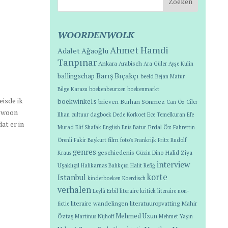
WOORDENWOLK
Ahmet Hamdi
Adalet Ağaoğlu
Tanpınar
Ankara
Arabisch
Ara Güler
Ayşe Kulin
Barış Bıçakçı
ballingschap
beeld
Bejan Matur
Bilge Karasu
boekenbeurzen
boekenmarkt
eisde ik
boekwinkels
brieven
Burhan Sönmez
Can Öz
Ciler
gewoon
Ilhan
cultuur
dagboek
Dede Korkoet
Ece Temelkuran
Efe
at er in
Erdal Öz
Murad
Elif Shafak
English
Enis Batur
Fahrettin
film
Örenli
Fakir Baykurt
foto's
Frankrijk
Fritz Rudolf
genres
geschiedenis
Halid Ziya
Kraus
Güzin Dino
interview
Uşaklıgil
Halikarnas Balıkçısı
Halit Refiğ
korte
Istanbul
kinderboeken
Koerdisch
verhalen
Leylâ Erbil
literaire kritiek
literaire non-
literaire wandelingen
literatuuropvatting
Mahir
fictie
Öztaş
Mehmed Uzun
Martinus Nijhoff
Mehmet Yaşın