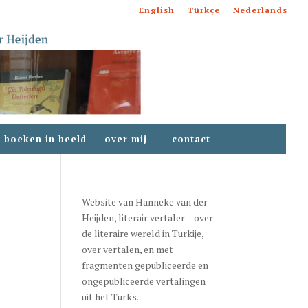
English
Türkçe
Nederlands
boeken in beeld
over mij
contact
Website van
Hanneke van der
Heijden
, literair vertaler – over
de literaire wereld in Turkije,
over vertalen, en met
fragmenten gepubliceerde en
ongepubliceerde vertalingen
uit het Turks.