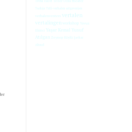
Tezer Özlü
theater
Tevfik Fikret
Turkije
Tıflî-verhalen
uitgeverijen
vertalen
verhalenventers
vertalingen
workshop
Yavuz
Yaşar Kemal
Yusuf
Ekinci
Atılgan
Zeynep Köylü
Şavkar
Altınel
der