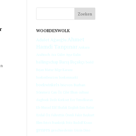
r
WOORDENWOLK
Ahmet
Adalet Ağaoğlu
Hamdi Tanpınar
Ankara
Arabisch
Ara Güler
Ayşe Kulin
Barış Bıçakçı
ballingschap
beeld
en
Bejan Matur
Bilge Karasu
boekenbeurzen
boekenmarkt
boekwinkels
brieven
Burhan
Sönmez
Can Öz
Ciler Ilhan
cultuur
dagboek
Dede Korkoet
Ece Temelkuran
Efe Murad
Elif Shafak
English
Enis Batur
Erdal Öz
Fahrettin Örenli
Fakir Baykurt
film
foto's
Frankrijk
Fritz Rudolf Kraus
genres
geschiedenis
Güzin Dino