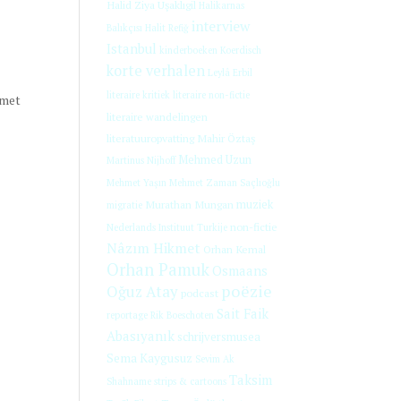
Halid Ziya Uşaklıgil
Halikarnas
interview
Balıkçısı
Halit Refiğ
Istanbul
kinderboeken
Koerdisch
korte verhalen
Leylâ Erbil
literaire kritiek
literaire non-fictie
hmet
literaire wandelingen
literatuuropvatting
Mahir Öztaş
Mehmed Uzun
Martinus Nijhoff
Mehmet Yaşın
Mehmet Zaman Saçlıoğlu
Murathan Mungan
muziek
migratie
non-fictie
Nederlands Instituut Turkije
Nâzım Hikmet
Orhan Kemal
Orhan Pamuk
Osmaans
poëzie
Oğuz Atay
podcast
Sait Faik
reportage
Rik Boeschoten
Abasıyanık
schrijversmusea
Sema Kaygusuz
Sevim Ak
Taksim
Shahname
strips & cartoons